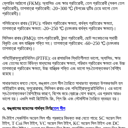
ফ্লোরিন আঠালো (FKM): অ্যাসিড এবং ক্ষার প্রতিরোধী, তেল প্রতিরোধী (সকল তেল
প্রতিরোধী), তাপমাত্রা প্রতিরোধী: -20~300 ℃ (উপরের দুটির চেয়ে ভালো তেল
প্রতিরোধী)।
পলিউরেথেন রাবার (TPU): পরিধান প্রতিরোধ ক্ষমতা, বার্ধক্য প্রতিরোধ ক্ষমতা,
তাপমাত্রা প্রতিরোধ ক্ষমতা: -20~250 ℃ (চমৎকার বার্ধক্য প্রতিরোধ ক্ষমতা)।
সিলিকন রাবার (PMQ): তাপ-প্রতিরোধী, ঠান্ডা প্রতিরোধী, ছোট সংকোচনের স্থায়ী
বিকৃতি এবং কম যান্ত্রিক শক্তি সহ। তাপমাত্রা প্রতিরোধ: -60~250 ℃ (চমৎকার
তাপমাত্রা প্রতিরোধ)।
পলিটেট্রাফ্লুরোইথিলিন (PTFE): এর রাসায়নিক স্থিতিশীলতা ভালো, অ্যাসিড, ক্ষার
এবং তেলের মতো বিভিন্ন মাধ্যমের প্রতিরোধ ক্ষমতা, পরিধান প্রতিরোধ ক্ষমতা এবং উচ্চ
তাপমাত্রা প্রতিরোধ ক্ষমতা, উচ্চ যান্ত্রিক শক্তি এবং ভালো স্ব-তৈলাক্তকরণ বৈশিষ্ট্য
রয়েছে।
সাধারণভাবে বলতে গেলে, কঙ্কাল তেল সীল তৈরিতে সাধারণত ব্যবহৃত উপকরণগুলি হল
নাইট্রাইল রাবার, ফ্লুরোরাবার, সিলিকন রাবার এবং পলিটেট্রাফ্লুরোইথিলিন। এর ভালো
স্ব-তৈলাক্তকরণ বৈশিষ্ট্যের কারণে, বিশেষ করে ব্রোঞ্জে যোগ করলে, এর প্রভাব আরও
ভালো হয়। এগুলি সবই রিটেইনিং রিং, গ্লি রিং এবং স্টেমস্টিক তৈরিতে ব্যবহৃত হয়।
৩, কঙ্কালের মডেলের পার্থক্য নির্ণয়
তেল সীল
সি-টাইপ স্কেলিটন অয়েল সিল পাঁচ প্রকারে বিভক্ত করা যেতে পারে: SC অয়েল সিল
টাইপ, T Coi সিল টাইপ, VC অয়েল সিল টাইপ, KC অয়েল সিল টাইপ এবং DC