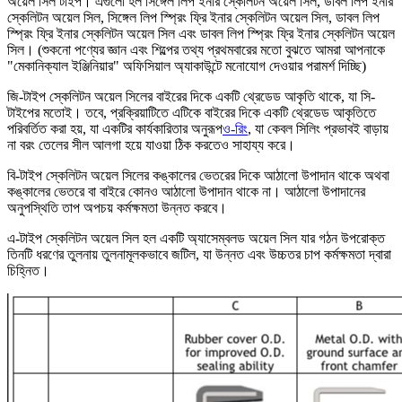
অয়েল সিল টাইপ। এগুলো হল সিঙ্গেল লিপ ইনার স্কেলিটন অয়েল সিল, ডাবল লিপ ইনার
স্কেলিটন অয়েল সিল, সিঙ্গেল লিপ স্প্রিং ফ্রি ইনার স্কেলিটন অয়েল সিল, ডাবল লিপ
স্প্রিং ফ্রি ইনার স্কেলিটন অয়েল সিল এবং ডাবল লিপ স্প্রিং ফ্রি ইনার স্কেলিটন অয়েল
সিল। (শুকনো পণ্যের জ্ঞান এবং শিল্পের তথ্য প্রথমবারের মতো বুঝতে আমরা আপনাকে
"মেকানিক্যাল ইঞ্জিনিয়ার" অফিসিয়াল অ্যাকাউন্টে মনোযোগ দেওয়ার পরামর্শ দিচ্ছি)
জি-টাইপ স্কেলিটন অয়েল সিলের বাইরের দিকে একটি থ্রেডেড আকৃতি থাকে, যা সি-
টাইপের মতোই। তবে, প্রক্রিয়াটিতে এটিকে বাইরের দিকে একটি থ্রেডেড আকৃতিতে
পরিবর্তিত করা হয়, যা একটির কার্যকারিতার অনুরূপ
ও-রিং
, যা কেবল সিলিং প্রভাবই বাড়ায়
না বরং তেলের সীল আলগা হয়ে যাওয়া ঠিক করতেও সাহায্য করে।
বি-টাইপ স্কেলিটন অয়েল সিলের কঙ্কালের ভেতরের দিকে আঠালো উপাদান থাকে অথবা
কঙ্কালের ভেতরে বা বাইরে কোনও আঠালো উপাদান থাকে না। আঠালো উপাদানের
অনুপস্থিতি তাপ অপচয় কর্মক্ষমতা উন্নত করবে।
এ-টাইপ স্কেলিটন অয়েল সিল হল একটি অ্যাসেম্বলড অয়েল সিল যার গঠন উপরোক্ত
তিনটি ধরণের তুলনায় তুলনামূলকভাবে জটিল, যা উন্নত এবং উচ্চতর চাপ কর্মক্ষমতা দ্বারা
চিহ্নিত।