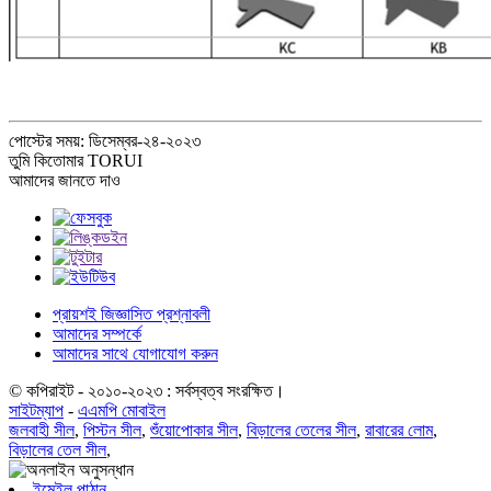
পোস্টের সময়: ডিসেম্বর-২৪-২০২৩
তুমি কি
তোমার TORUI
আমাদের জানতে দাও
প্রায়শই জিজ্ঞাসিত প্রশ্নাবলী
আমাদের সম্পর্কে
আমাদের সাথে যোগাযোগ করুন
© কপিরাইট - ২০১০-২০২৩ : সর্বস্বত্ব সংরক্ষিত।
সাইটম্যাপ
-
এএমপি মোবাইল
জলবাহী সীল
,
পিস্টন সীল
,
শুঁয়োপোকার সীল
,
বিড়ালের তেলের সীল
,
রাবারের লোম
,
বিড়ালের তেল সীল
,
ইমেইল পাঠান