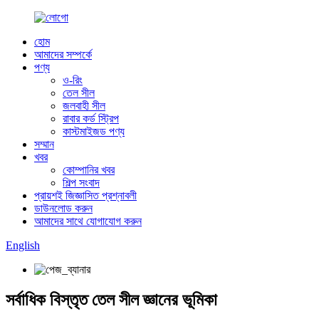
হোম
আমাদের সম্পর্কে
পণ্য
ও-রিং
তেল সীল
জলবাহী সীল
রাবার কর্ড স্ট্রিপ
কাস্টমাইজড পণ্য
সম্মান
খবর
কোম্পানির খবর
শিল্প সংবাদ
প্রায়শই জিজ্ঞাসিত প্রশ্নাবলী
ডাউনলোড করুন
আমাদের সাথে যোগাযোগ করুন
English
সর্বাধিক বিস্তৃত তেল সীল জ্ঞানের ভূমিকা